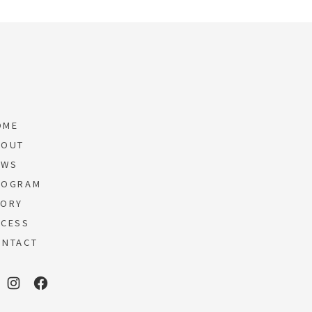
OME
OUT
EWS
OGRAM
ORY
CESS
NTACT