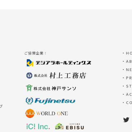
・H
ご協賛企業：
・AB
・N
・PR
・ST
・AC
・CO
ブ