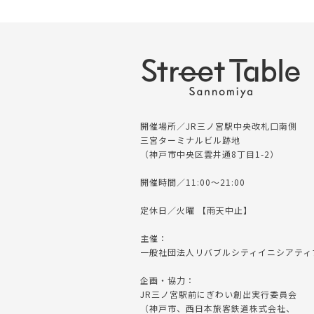
開催場所／JR三ノ宮駅中央改札口南側
三宮ターミナルビル跡地
（神戸市中央区雲井通8丁目1-2）
開催時間／11:00〜21:00
定休日／火曜 【雨天中止】
主催：
一般社団法人リバブルシティイニシアティ
企画・協力：
JR三ノ宮駅前にぎわい創出実行委員会
（神戸市、西日本旅客鉄道株式会社、