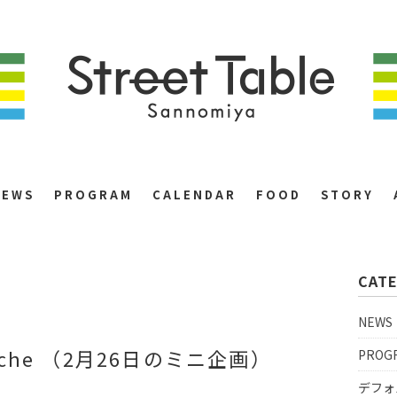
NEWS
PROGRAM
CALENDAR
FOOD
STORY
CAT
NEWS
arche （2月26日のミニ企画）
PROG
デフォ