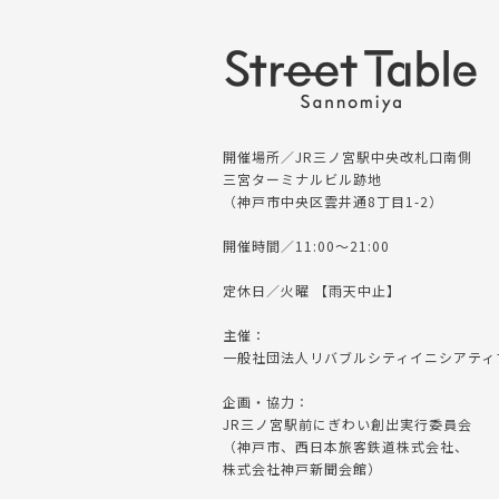
開催場所／JR三ノ宮駅中央改札口南側
三宮ターミナルビル跡地
（神戸市中央区雲井通8丁目1-2）
開催時間／11:00〜21:00
定休日／火曜 【雨天中止】
主催：
一般社団法人リバブルシティイニシアティ
企画・協力：
JR三ノ宮駅前にぎわい創出実行委員会
（神戸市、西日本旅客鉄道株式会社、
株式会社神戸新聞会館）