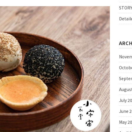
STOR
Detail
ARCH
Novem
Octob
Septe
Augus
July 2
June 
May 2