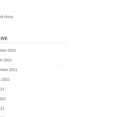
Y
ed story
IVE
ber 2021
er 2021
mber 2021
t 2021
021
2021
021