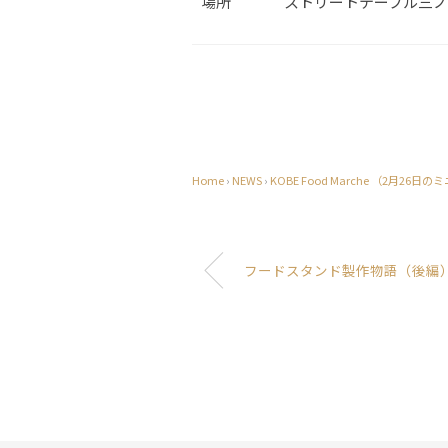
場所
ストリートテーブル三ノ
Home
›
NEWS
›
KOBE Food Marche （2月26日
フードスタンド製作物語（後編