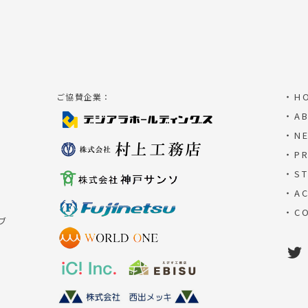
・H
ご協賛企業：
・AB
・N
・PR
・ST
・AC
・CO
ブ