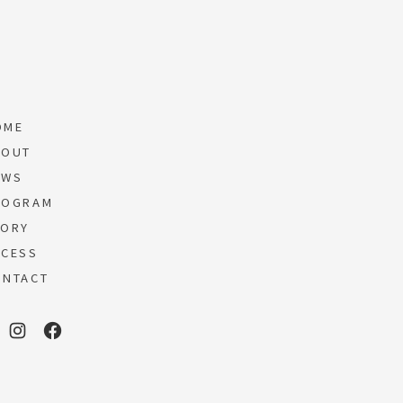
OME
OUT
EWS
OGRAM
ORY
CESS
NTACT