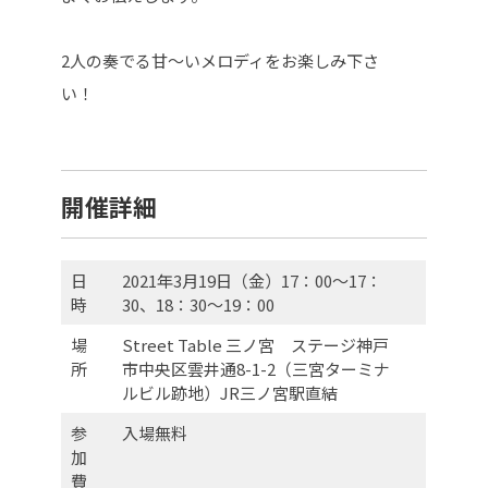
2人の奏でる甘〜いメロディをお楽しみ下さ
い！
開催詳細
日
2021年3月19日（金）17：00～17：
時
30、18：30～19：00
場
Street Table 三ノ宮 ステージ
神戸
所
市中央区雲井通8-1-2（三宮ターミナ
ルビル跡地）
JR三ノ宮駅直結
参
入場無料
加
費