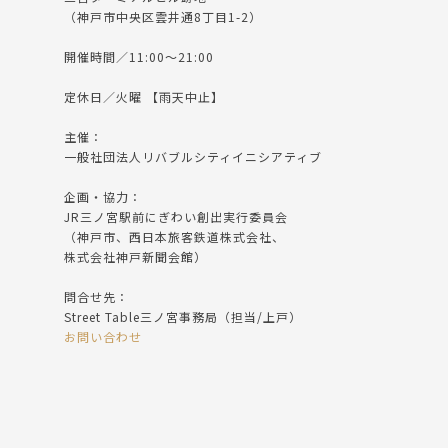
（神戸市中央区雲井通8丁目1-2）
開催時間／11:00〜21:00
定休日／火曜 【雨天中止】
主催：
一般社団法人リバブルシティイニシアティブ
企画・協力：
JR三ノ宮駅前にぎわい創出実行委員会
（神戸市、西日本旅客鉄道株式会社、
株式会社神戸新聞会館）
問合せ先：
Street Table三ノ宮事務局（担当/上戸）
お問い合わせ